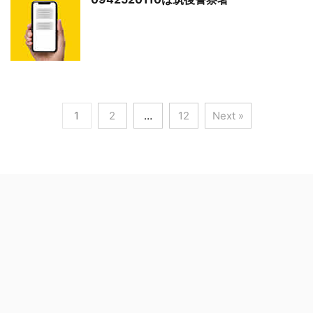
1
2
…
12
Next »