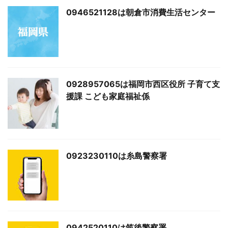
0946521128は朝倉市消費生活センター
0928957065は福岡市西区役所 子育て支
援課 こども家庭福祉係
0923230110は糸島警察署
0942520110は筑後警察署