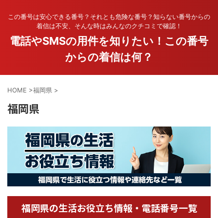
この番号は安心できる番号？それとも危険な番号？知らない番号からの
着信は不安、そんな時はみんなのクチコミで確認！
電話やSMSの用件を知りたい！この番号
からの着信は何？
HOME
>
福岡県
>
福岡県
福岡県の生活お役立ち情報・電話番号一覧