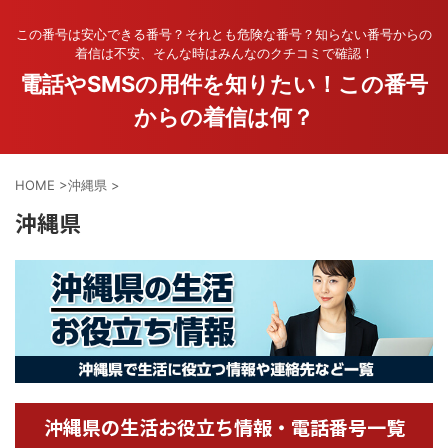
この番号は安心できる番号？それとも危険な番号？知らない番号からの
着信は不安、そんな時はみんなのクチコミで確認！
電話やSMSの用件を知りたい！この番号
からの着信は何？
HOME
>
沖縄県
>
沖縄県
沖縄県の生活お役立ち情報・電話番号一覧