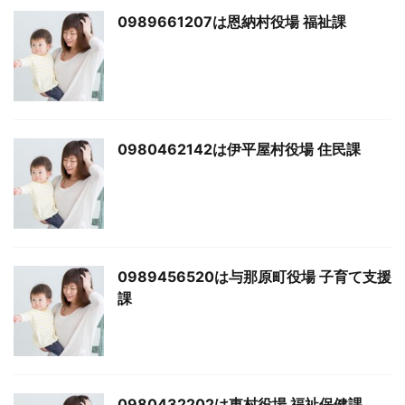
0989661207は恩納村役場 福祉課
0980462142は伊平屋村役場 住民課
0989456520は与那原町役場 子育て支援
課
0980432202は東村役場 福祉保健課