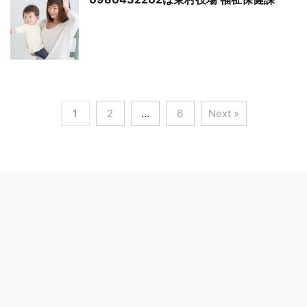
1
2
…
6
Next »