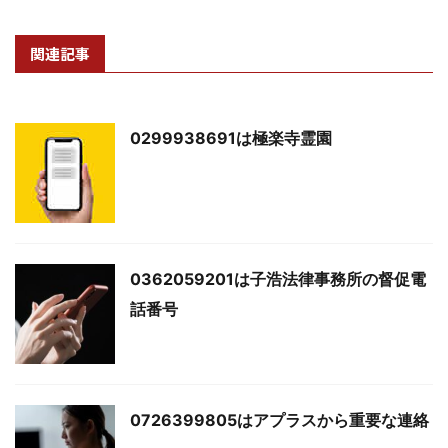
関連記事
0299938691は極楽寺霊園
0362059201は子浩法律事務所の督促電
話番号
0726399805はアプラスから重要な連絡