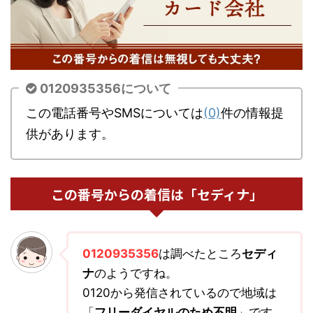
0120935356について
この電話番号やSMSについては
(0)
件の情報提
供があります。
この番号からの着信は「セディナ」
0120935356
は調べたところ
セディ
ナ
のようですね。
0120から発信されているので地域は
「
フリーダイヤルのため不明
」です。