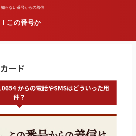
？知らない番号からの着信
い！この番号か
ゆめカード
8001110654 からの電話やSMSはどういった用
件？