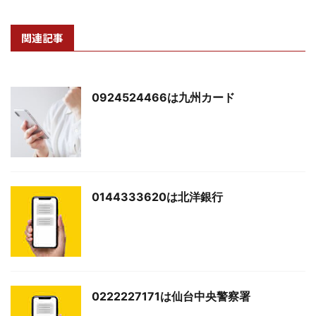
関連記事
0924524466は九州カード
0144333620は北洋銀行
0222227171は仙台中央警察署