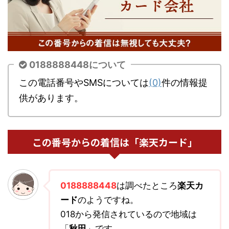
0188888448について
この電話番号やSMSについては
(0)
件の情報提
供があります。
この番号からの着信は「楽天カード」
0188888448
は調べたところ
楽天カ
ード
のようですね。
018から発信されているので地域は
「
秋田
」です。