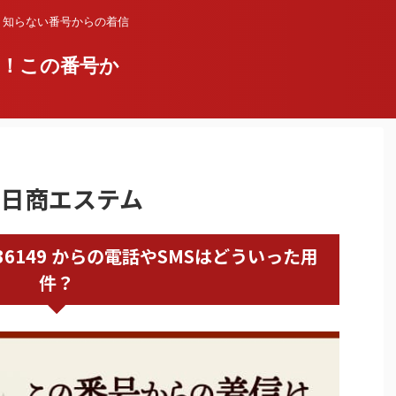
？知らない番号からの着信
い！この番号か
東京日商エステム
8001236149 からの電話やSMSはどういった用
件？