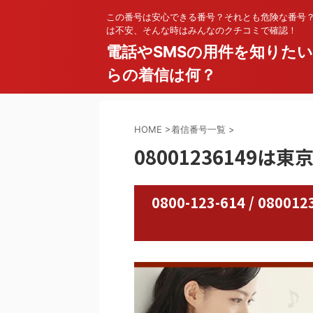
この番号は安心できる番号？それとも危険な番号
は不安、そんな時はみんなのクチコミで確認！
電話やSMSの用件を知りた
らの着信は何？
HOME
>
着信番号一覧
>
08001236149は
0800-123-614 / 0