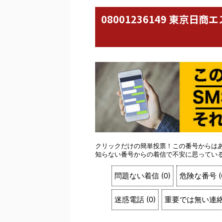
08001236149 東京
クリックだけの簡単投票！この番号からは
知らない番号からの着信で不安に思ってい
問題ない着信
(
0
)
危険な番号
(
迷惑電話
(
0
)
重要では無い連