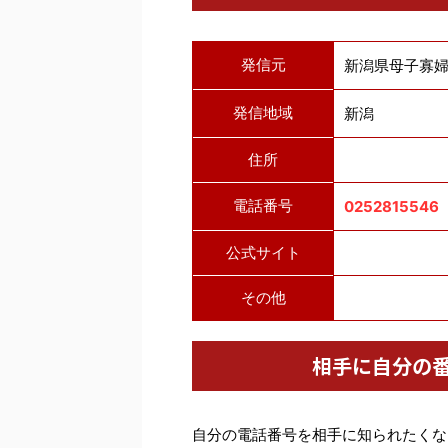
発信元
新潟県母子寡
発信地域
新潟
住所
電話番号
0252815546
公式サイト
その他
相手に自分の
自分の電話番号を相手に知られたくな