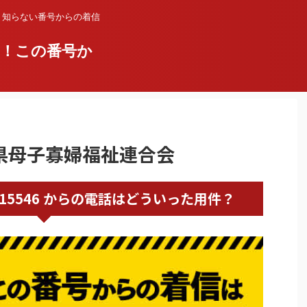
？知らない番号からの着信
い！この番号か
新潟県母子寡婦福祉連合会
0252815546 からの電話はどういった用件？