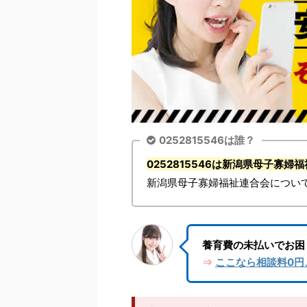
0252815546は誰？
0252815546は新潟県母子寡
新潟県母子寡婦福祉連合会につい
養育費の未払いでお困
ここなら相談料0円
⇒