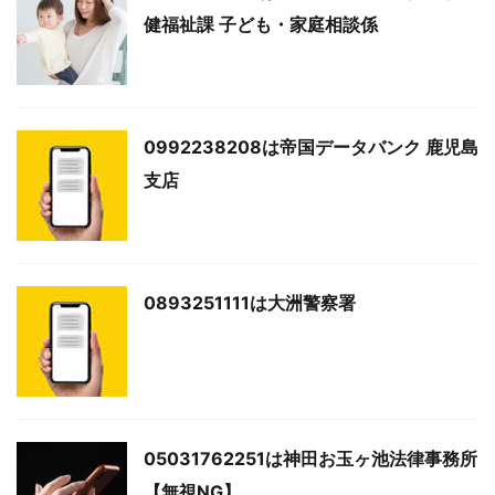
健福祉課 子ども・家庭相談係
0992238208は帝国データバンク 鹿児島
支店
0893251111は大洲警察署
05031762251は神田お玉ヶ池法律事務所
【無視NG】