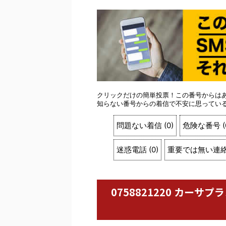
クリックだけの簡単投票！この番号からは
知らない番号からの着信で不安に思ってい
問題ない着信
(
0
)
危険な番号
(
迷惑電話
(
0
)
重要では無い連
0758821220 カー