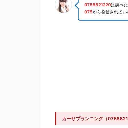
0758821220
は調べた
075
から発信されてい
カーサプランニング（075882