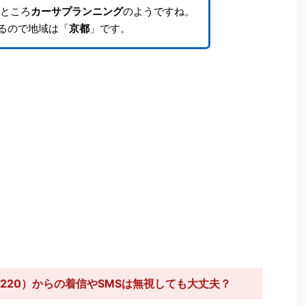
ところ
カーサプランニング
のようですね。
るので地域は「
京都
」です。
1220）からの着信やSMSは無視しても大丈夫？