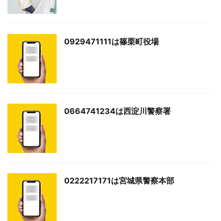
0929471111は篠栗町役場
0664741234は西淀川警察署
0222217171は宮城県警察本部