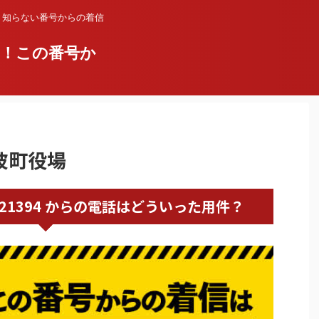
？知らない番号からの着信
い！この番号か
丹波町役場
0771821394 からの電話はどういった用件？