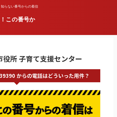
？知らない番号からの着信
い！この番号か
行橋市役所 子育て支援センター
0930239390 からの電話はどういった用件？