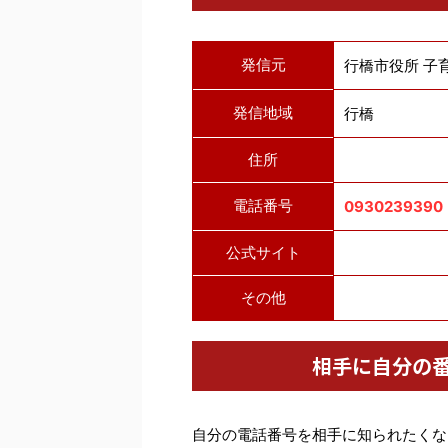
発信元
行橋市役所 子
発信地域
行橋
住所
電話番号
0930239390
公式サイト
その他
相手に自分の
自分の電話番号を相手に知られたくな