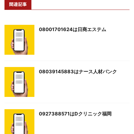
関連記事
08001701624は日商エステム
08039145883はナース人材バンク
0927388571はDクリニック福岡