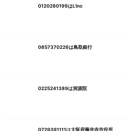
0120280199はL'inc
0857370226は鳥取銀行
0225241389は洞源院
0729391111は大阪府藤井寺市役所