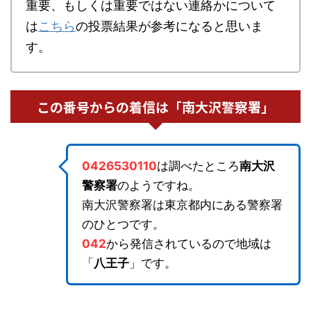
重要、もしくは重要ではない連絡かについて
は
こちら
の投票結果が参考になると思いま
す。
この番号からの着信は「南大沢警察署」
0426530110
は調べたところ
南大沢
警察署
のようですね。
南大沢警察署は東京都内にある警察署
のひとつです。
042
から発信されているので地域は
「
八王子
」です。