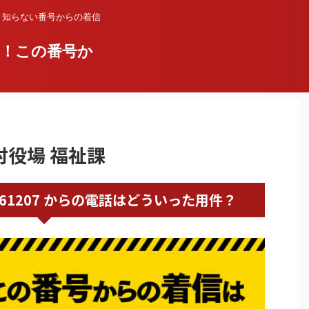
？知らない番号からの着信
い！この番号か
納村役場 福祉課
0989661207 からの電話はどういった用件？