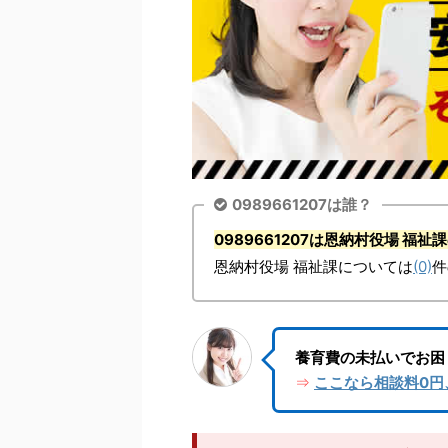
0989661207は誰？
0989661207は恩納村役場 福
恩納村役場 福祉課については
(0)
件
養育費の未払いでお困
ここなら相談料0円
⇒