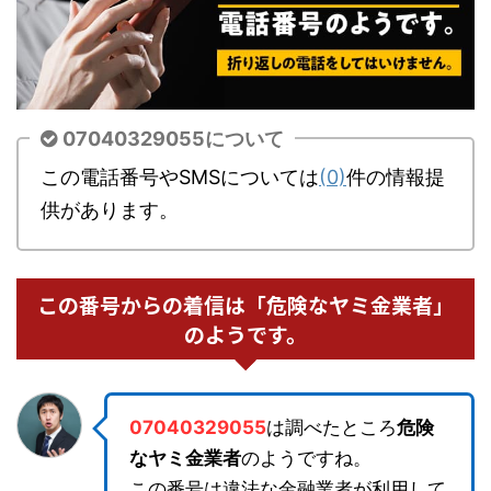
07040329055について
この電話番号やSMSについては
(0)
件の情報提
供があります。
この番号からの着信は「危険なヤミ金業者」
のようです。
07040329055
は調べたところ
危険
なヤミ金業者
のようですね。
この番号は違法な金融業者が利用して