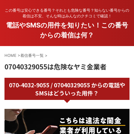
この番号は安心できる番号？それとも危険な番号？知らない番号からの
着信は不安、そんな時はみんなのクチコミで確認！
電話やSMSの用件を知りたい！この番号
からの着信は何？
HOME
>
着信番号一覧
>
07040329055は危険なヤミ金業者
070-4032-9055 / 07040329055 からの電話や
SMSはどういった用件？