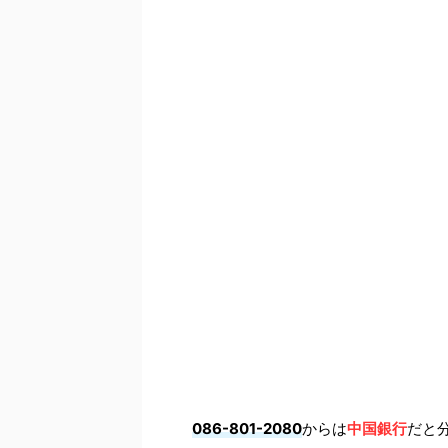
086-801-2080
からは
中国銀行
だと