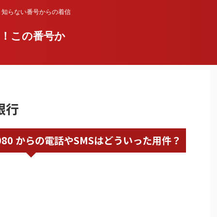
？知らない番号からの着信
い！この番号か
銀行
68012080 からの電話やSMSはどういった用件？