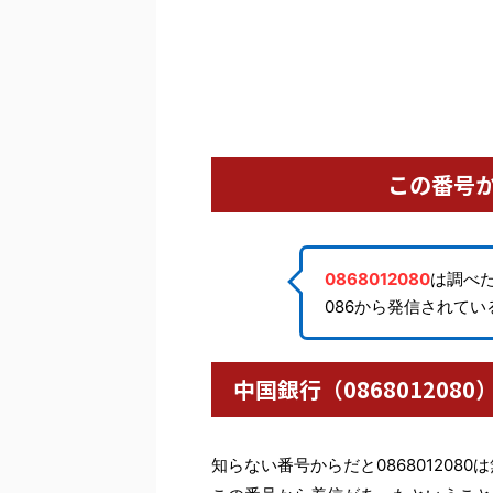
この番号
0868012080
は調べ
086から発信されて
中国銀行（08680120
知らない番号からだと086801208