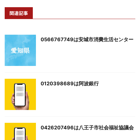
関連記事
0566767749は安城市消費生活センター
0120398689は阿波銀行
0426207496は八王子市社会福祉協議会