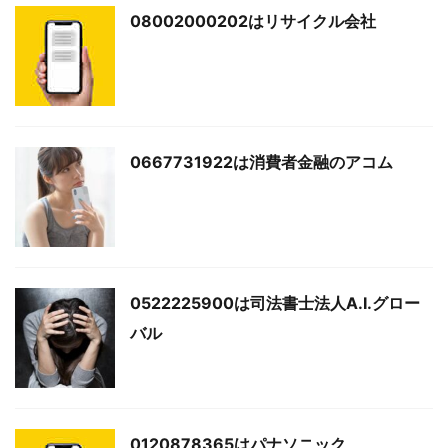
08002000202はリサイクル会社
0667731922は消費者金融のアコム
0522225900は司法書士法人A.I.グロー
バル
0120878365はパナソニック