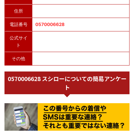
住所
電話番号
0570006628
公式サイ
ト
その他
0570006628 スシローについての簡易アンケー
ト