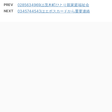
PREV
0285634969は茂木町ひとり親家庭福祉会
NEXT
0345744543はエポスカードから重要連絡