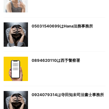
05031540699はHana法務事務所
0894620110は西予警察署
0924079314は寺田知未司法書士事務所