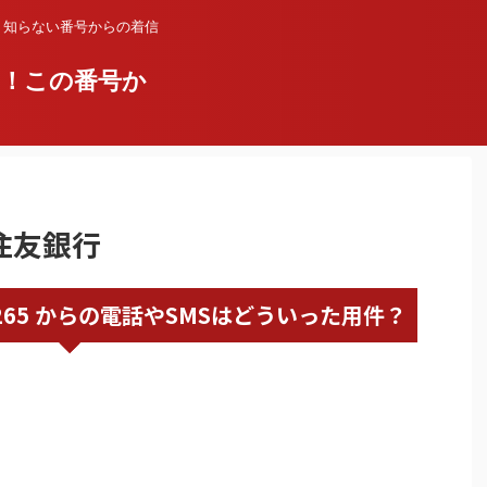
？知らない番号からの着信
い！この番号か
井住友銀行
20354265 からの電話やSMSはどういった用件？