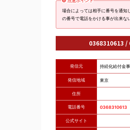
注意ポイント
場合によっては相手に番号を通知
の番号で電話をかける事が出来な
0368310613 
発信元
持続化給付金
発信地域
東京
住所
電話番号
0368310613
公式サイト