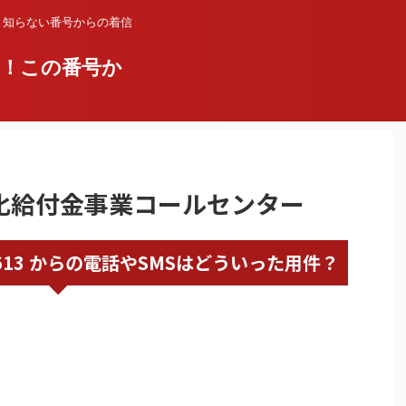
？知らない番号からの着信
い！この番号か
持続化給付金事業コールセンター
68310613 からの電話やSMSはどういった用件？