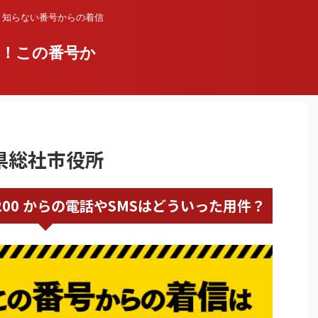
？知らない番号からの着信
い！この番号か
山県総社市役所
66928200 からの電話やSMSはどういった用件？