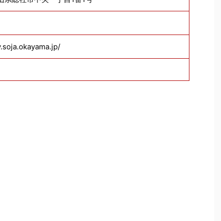
y.soja.okayama.jp/