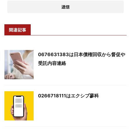
関連記事
0676631383は日本債権回収から督促や
受託内容連絡
0266718111はエクシブ蓼科