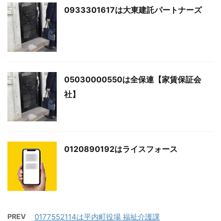
0933301617は大東建託パートナーズ
05030000550は全保連【家賃保証会
社】
0120890192はライスフォース
PREV
0177552114は平内町役場 福祉介護課