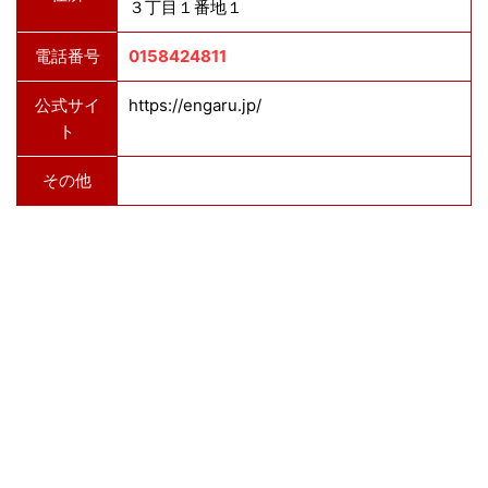
３丁目１番地１
電話番号
0158424811
公式サイ
https://engaru.jp/
ト
その他