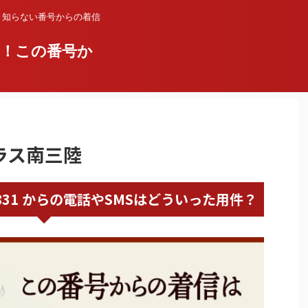
？知らない番号からの着信
い！この番号か
テラス南三陸
70007831 からの電話やSMSはどういった用件？