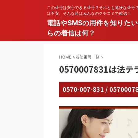
この番号は安心できる番号？それとも危険な番号
は不安、そんな時はみんなのクチコミで確認！
電話やSMSの用件を知りた
らの着信は何？
HOME
>
着信番号一覧
>
0570007831は法
0570-007-831 / 05