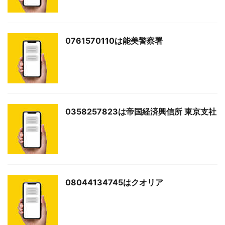
0761570110は能美警察署
0358257823は帝国経済興信所 東京支社
08044134745はクオリア