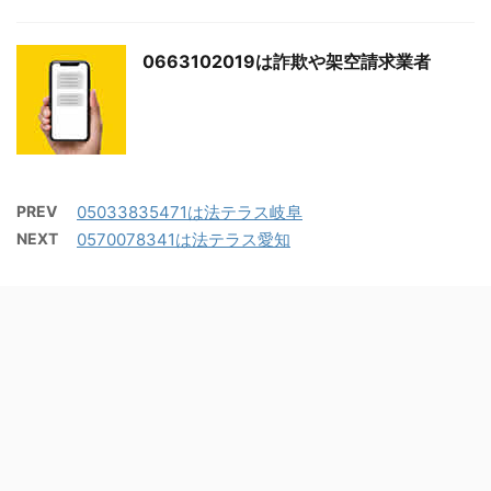
0663102019は詐欺や架空請求業者
PREV
05033835471は法テラス岐阜
NEXT
0570078341は法テラス愛知