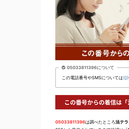
05033811396について
この電話番号やSMSについては
(0)
この番号からの着信は「
05033811396
は調べたところ
法テラ