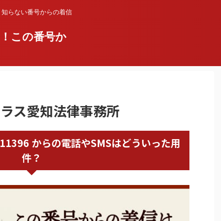
？知らない番号からの着信
い！この番号か
は法テラス愛知法律事務所
5033811396 からの電話やSMSはどういった用
件？