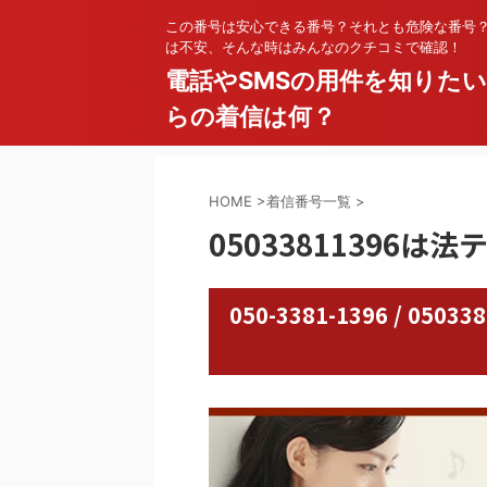
この番号は安心できる番号？それとも危険な番号
は不安、そんな時はみんなのクチコミで確認！
電話やSMSの用件を知りた
らの着信は何？
HOME
>
着信番号一覧
>
05033811396
050-3381-1396 / 0