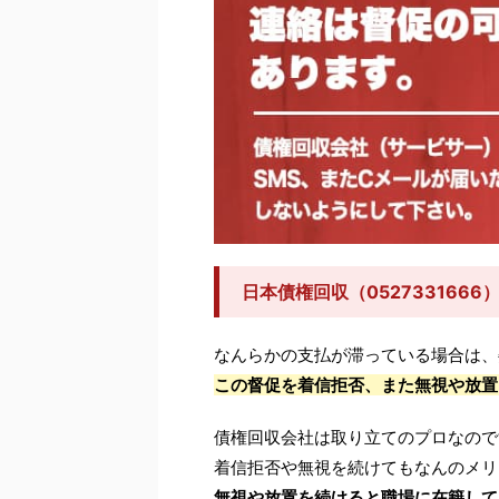
日本債権回収（052733166
なんらかの支払が滞っている場合は、
この督促を着信拒否、また無視や放置
債権回収会社は取り立てのプロなので
着信拒否や無視を続けてもなんのメリ
無視や放置を続けると職場に在籍して