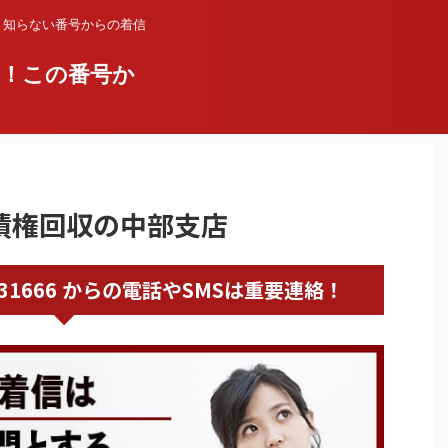
？知らない番号からの着信
い！この番号か
日本債権回収の中部支店
0527331666 からの電話やSMSは重要連絡！