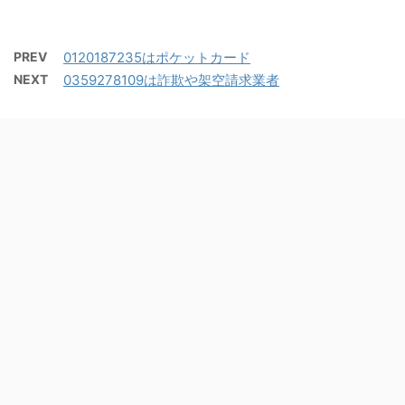
PREV
0120187235はポケットカード
NEXT
0359278109は詐欺や架空請求業者