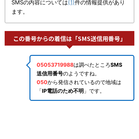
SMSの内容については
(1)
件の情報提供があり
ます。
この番号からの着信は「SMS送信用番号」
05053719988
は調べたところ
SMS
送信用番号
のようですね。
050
から発信されているので地域は
「
IP電話のため不明
」です。