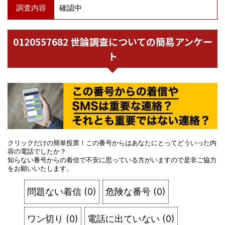
調査内容
確認中
0120557682 世論調査についての簡易アンケー
ト
クリックだけの簡単投票！この番号からはあなたにとってどういった内
容の電話でしたか？
知らない番号からの着信で不安に思っている方がいますので是非ご協力
をお願いいたします。
問題ない着信
(
0
)
危険な番号
(
0
)
ワン切り
(
0
)
電話に出ていない
(
0
)