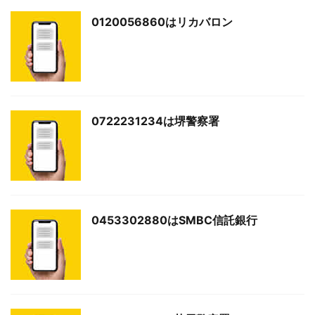
0120056860はリカバロン
0722231234は堺警察署
0453302880はSMBC信託銀行