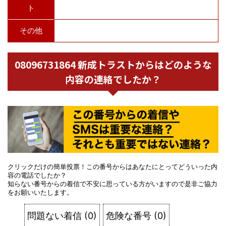
ト
その他
08096731864 新成トラストからはどのような
内容の連絡でしたか？
クリックだけの簡単投票！この番号からはあなたにとってどういった内
容の電話でしたか？
知らない番号からの着信で不安に思っている方がいますので是非ご協力
をお願いいたします。
問題ない着信
(
0
)
危険な番号
(
0
)