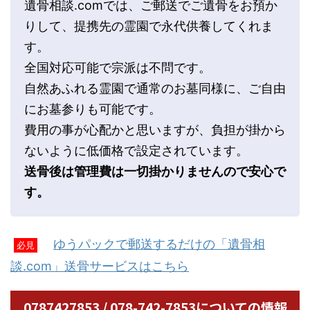
遺骨相談.comでは、ご郵送でご遺骨をお預か
りして、提携先の霊園で永代供養してくれま
す。
全国対応可能で宗派は不問です。
自然あふれる霊園で通常のお墓同様に、ご自由
にお墓参りも可能です。
費用の事が心配かと思いますが、負担が掛から
ないように低価格で設定されています。
送骨後は管理費は一切掛かりませんので安心で
す。
ゆうパックで郵送するだけの「遺骨相
必見
談.com」送骨サービスはこちら
0787427853 / 078-742-7853についての情報