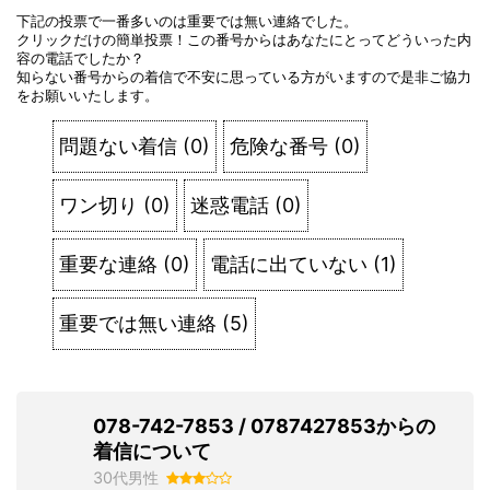
下記の投票で一番多いのは重要では無い連絡でした。
クリックだけの簡単投票！この番号からはあなたにとってどういった内
容の電話でしたか？
知らない番号からの着信で不安に思っている方がいますので是非ご協力
をお願いいたします。
問題ない着信
(
0
)
危険な番号
(
0
)
ワン切り
(
0
)
迷惑電話
(
0
)
重要な連絡
(
0
)
電話に出ていない
(
1
)
重要では無い連絡
(
5
)
078-742-7853 / 0787427853からの
着信について
30代男性