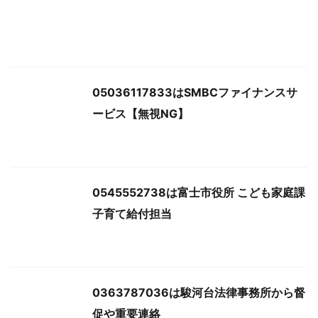
05036117833はSMBCファイナンスサ
ービス【無視NG】
0545552738は富士市役所 こども家庭課
子育て給付担当
0363787036は駿河台法律事務所から督
促や重要連絡